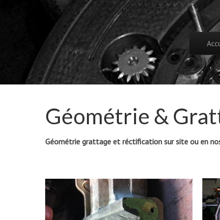
Merten
Skip to c
Accu
Main
Tech
Géométrie & Grat
Géométrie grattage et réctification sur site ou en nos