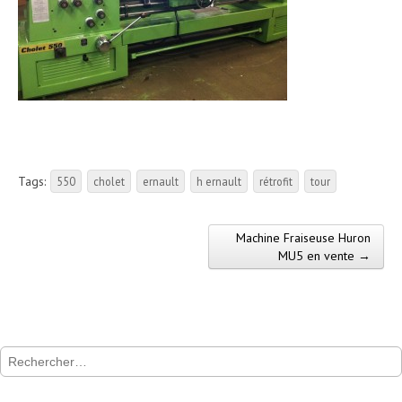
Tags:
550
cholet
ernault
h ernault
rétrofit
tour
Machine Fraiseuse Huron
Post navigation
MU5 en vente →
Rechercher :